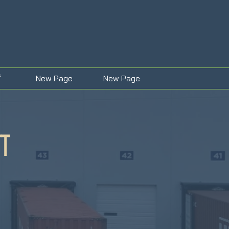
ं
New Page
New Page
ा